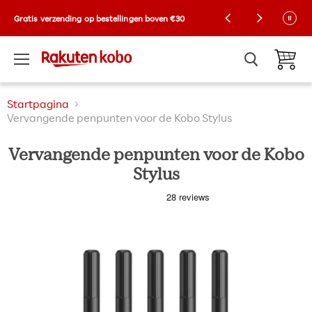
Kobo Exclusive Drop: NIEUWE limited-edition
Gratis verzending op bestellingen boven €30
Collector-hoezen! 🌼 |
Shop nu
Menu
Winkelw
Startpagina
Vervangende penpunten voor de Kobo Stylus
Vervangende penpunten voor de Kobo
Stylus