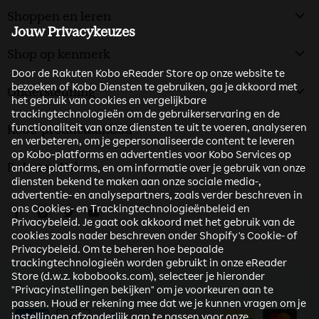
Shoppen en leren
Jouw Privacykeuzes
Shop op kenmerk
Door de Rakuten Kobo eReader Store op onze website te
bezoeken of Kobo Diensten te gebruiken, ga je akkoord met
Ondersteuning
het gebruik van cookies en vergelijkbare
trackingtechnologieën om de gebruikerservaring en de
functionaliteit van onze diensten te uit te voeren, analyseren
Kobo-productaanbod
en verbeteren, om je gepersonaliseerde content te leveren
op Kobo-platforms en advertenties voor Kobo Services op
Rakuten Kobo
andere platforms, en om informatie over je gebruik van onze
diensten bekend te maken aan onze sociale media-,
advertentie- en analysepartners, zoals verder beschreven in
ons Cookies- en Trackingtechnologieënbeleid en
Vind ons op Facebook
Vind ons op Instagram
Vind ons op Twitter
Vind ons op Youtube
Privacybeleid. Je gaat ook akkoord met het gebruik van de
cookies zoals nader beschreven onder Shopify's Cookie- of
Privacybeleid. Om te beheren hoe bepaalde
trackingtechnologieën worden gebruikt in onze eReader
Store (d.w.z. kobobooks.com), selecteer je hieronder
"Privacyinstellingen bekijken" om je voorkeuren aan te
passen. Houd er rekening mee dat we je kunnen vragen om je
instellingen afzonderlijk aan te passen voor onze