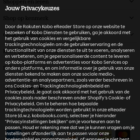
Shoppen en leren
Jouw Privacykeuzes
Shop op kenmerk
Door de Rakuten Kobo eReader Store op onze website te
bezoeken of Kobo Diensten te gebruiken, ga je akkoord met
Ondersteuning
het gebruik van cookies en vergelijkbare
trackingtechnologieën om de gebruikerservaring en de
functionaliteit van onze diensten te uit te voeren, analyseren
Kobo-productaanbod
en verbeteren, om je gepersonaliseerde content te leveren
op Kobo-platforms en advertenties voor Kobo Services op
Rakuten Kobo
andere platforms, en om informatie over je gebruik van onze
diensten bekend te maken aan onze sociale media-,
advertentie- en analysepartners, zoals verder beschreven in
ons Cookies- en Trackingtechnologieënbeleid en
Vind ons op Facebook
Vind ons op Instagram
Vind ons op Twitter
Vind ons op Youtube
Privacybeleid. Je gaat ook akkoord met het gebruik van de
cookies zoals nader beschreven onder Shopify's Cookie- of
Privacybeleid. Om te beheren hoe bepaalde
trackingtechnologieën worden gebruikt in onze eReader
Store (d.w.z. kobobooks.com), selecteer je hieronder
"Privacyinstellingen bekijken" om je voorkeuren aan te
passen. Houd er rekening mee dat we je kunnen vragen om je
instellingen afzonderlijk aan te passen voor onze
boekenwinkel en apparatenwinkel, of wanneer je niet bent