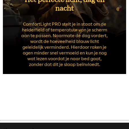
nacht
ComfortLight PRO stelt je in staat om de
helderheid of temperatuur van je scherm
aan te passen. Naarmate de dag vordert,
wordt de hoeveelheid blauw licht
geleidelijk verminderd. Hierdoor raken je
ogen minder snel vermoeid en kun je nog
wat lezen voordat je naar bed gaat,
zonder dat dit je slaap beïnvloedt.