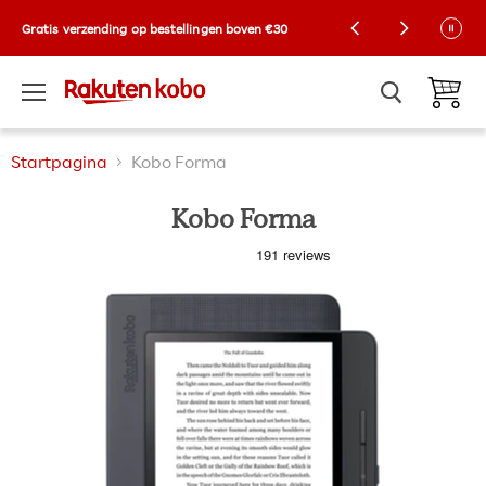
Kobo Exclusive Drop: NIEUWE limited-edition
Gratis verzending op bestellingen boven €30
Collector-hoezen! 🌼 |
Shop nu
Menu
Winkelw
Startpagina
Kobo Forma
Kobo Forma