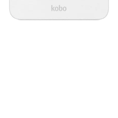
Zie je eBooks in hun
beste licht
Ervaar dag en nacht visueel comfort met subtiele
voorgrondverlichting, zodat schitteringen en vermoeide
ogen tot het verleden behoren. ComfortLight PRO
verlichting vermindert automatisch de hoeveelheid
blauw licht gedurende de dag en je kunt je
leesinstellingen personaliseren met de lettergrootte, de
regelafstand of zelfs de donkere modus. Je ogen zullen
je dankbaar zijn.