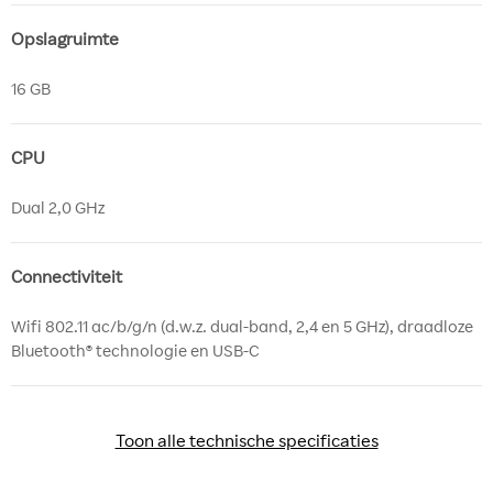
Opslagruimte
16 GB
CPU
Dual 2,0 GHz
Connectiviteit
Wifi 802.11 ac/b/g/n (d.w.z. dual-band, 2,4 en 5 GHz), draadloze
Bluetooth® technologie en USB-C
Toon alle technische specificaties
Toon alle technische specificaties