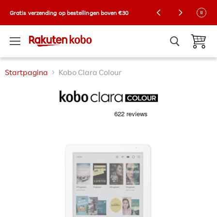
Kobo Exclusive Drop: NIEUWE limited-edition
Gratis verzending op bestellingen boven €30
Collector-hoezen! 🌼 |
Shop nu
Menu
Winkelw
Startpagina
Kobo Clara Colour