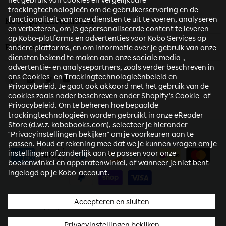
trackingtechnologieën om de gebruikerservaring en de
functionaliteit van onze diensten te uit te voeren, analyseren
Kobo-productaanbod
en verbeteren, om je gepersonaliseerde content te leveren
op Kobo-platforms en advertenties voor Kobo Services op
Rakuten Kobo
andere platforms, en om informatie over je gebruik van onze
diensten bekend te maken aan onze sociale media-,
advertentie- en analysepartners, zoals verder beschreven in
ons Cookies- en Trackingtechnologieënbeleid en
Vind ons op Facebook
Vind ons op Instagram
Vind ons op Twitter
Vind ons op Youtube
Privacybeleid. Je gaat ook akkoord met het gebruik van de
cookies zoals nader beschreven onder Shopify's Cookie- of
Privacybeleid. Om te beheren hoe bepaalde
trackingtechnologieën worden gebruikt in onze eReader
Store (d.w.z. kobobooks.com), selecteer je hieronder
"Privacyinstellingen bekijken" om je voorkeuren aan te
passen. Houd er rekening mee dat we je kunnen vragen om je
instellingen afzonderlijk aan te passen voor onze
boekenwinkel en apparatenwinkel, of wanneer je niet bent
ingelogd op je Kobo-account.
Accepteren en sluiten
Copyright © 2026 Rakuten Kobo (NL) eReader Store.
Privacyinstellingen bekijken