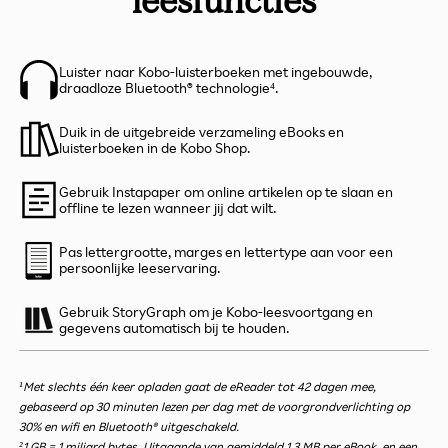
Luister naar Kobo-luisterboeken met ingebouwde,
draadloze Bluetooth® technologie⁴.
Duik in de uitgebreide verzameling eBooks en
luisterboeken in de Kobo Shop.
Gebruik Instapaper om online artikelen op te slaan en
offline te lezen wanneer jij dat wilt.
Pas lettergrootte, marges en lettertype aan voor een
persoonlijke leeservaring.
Gebruik StoryGraph om je Kobo-leesvoortgang en
gegevens automatisch bij te houden.
¹Met slechts één keer opladen gaat de eReader tot 42 dagen mee,
gebaseerd op 30 minuten lezen per dag met de voorgrondverlichting op
30% en wifi en Bluetooth® uitgeschakeld.
²1 GB = 1 miljard bytes. Uitgaande van gemiddeld 1,3 MB per eBook, en een