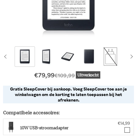
Huidige prijs
Oorspronkelijke prijs
€79,99
€109,99
Uitverkocht
Gratis SleepCover bij aankoop. Voeg SleepCover toe aan je
winkelwagen om de korting te laten toepassen bij het
afrekenen.
Compatibele accessoires:
€14,99
10W USB-stroomadapter