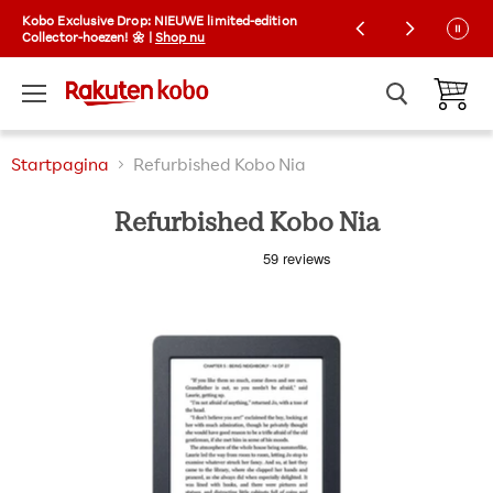
Kobo Exclusive Drop: NIEUWE limited-edition
Gratis verzending op bestellingen boven €30
Collector-hoezen! 🌼 |
Shop nu
Menu
Winkelw
Startpagina
Refurbished Kobo Nia
Refurbished Kobo Nia