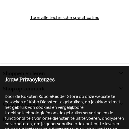
Toon alle technische specificaties
Toon alle technische specificaties
Shoppen en leren
Jouw Privacykeuzes
Shop op kenmerk
Door de Rakuten Kobo eReader Store op onze website te
bezoeken of Kobo Diensten te gebruiken, ga je akkoord met
Ondersteuning
het gebruik van cookies en vergelijkbare
trackingtechnologieën om de gebruikerservaring en de
functionaliteit van onze diensten te uit te voeren, analyseren
Kobo-productaanbod
en verbeteren, om je gepersonaliseerde content te leveren