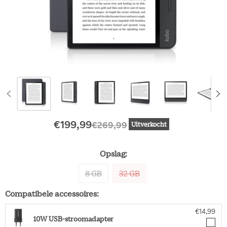
Huidige prijs
Oorspronkelijke prijs
€199,99
€269,99
Uitverkocht
Opslag:
8 GB
32 GB
Compatibele accessoires:
€14,99
10W USB-stroomadapter