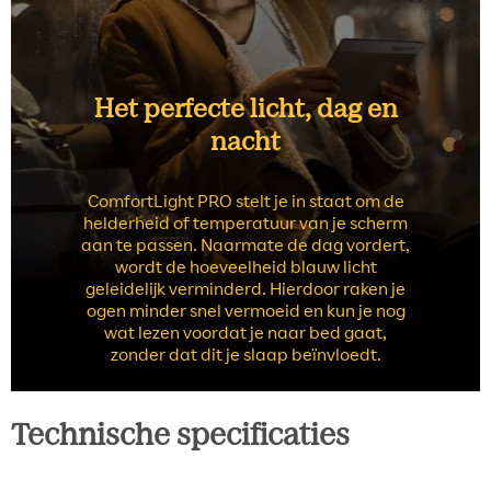
Het perfecte licht, dag en
nacht
ComfortLight PRO stelt je in staat om de
helderheid of temperatuur van je scherm
aan te passen. Naarmate de dag vordert,
wordt de hoeveelheid blauw licht
geleidelijk verminderd. Hierdoor raken je
ogen minder snel vermoeid en kun je nog
wat lezen voordat je naar bed gaat,
zonder dat dit je slaap beïnvloedt.
Technische specificaties