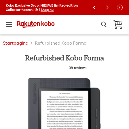
Kobo Exclusive Drop: NIEUWE limited-edition
Gratis verzending op bestellingen boven €30
Collector-hoezen! 🌼 |
Shop nu
Menu
Winkelw
Startpagina
Refurbished Kobo Forma
Refurbished Kobo Forma