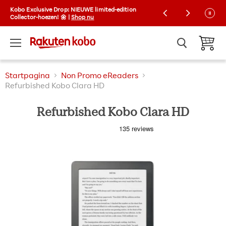
Kobo Exclusive Drop: NIEUWE limited-edition
Gratis verzending op bestellingen boven €30
Collector-hoezen! 🌼 |
Shop nu
Menu
Winkelw
Startpagina
Non Promo eReaders
Refurbished Kobo Clara HD
Refurbished Kobo Clara HD