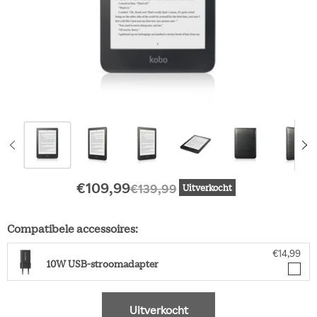
Huidige prijs
Oorspronkelijke prijs
€109,99
€139,99
Uitverkocht
Compatibele accessoires:
€14,99
10W USB-stroomadapter
Uitverkocht