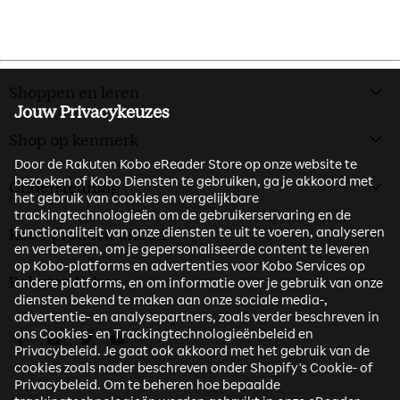
Shoppen en leren
Jouw Privacykeuzes
Shop op kenmerk
Door de Rakuten Kobo eReader Store op onze website te
bezoeken of Kobo Diensten te gebruiken, ga je akkoord met
Ondersteuning
het gebruik van cookies en vergelijkbare
trackingtechnologieën om de gebruikerservaring en de
functionaliteit van onze diensten te uit te voeren, analyseren
Kobo-productaanbod
en verbeteren, om je gepersonaliseerde content te leveren
op Kobo-platforms en advertenties voor Kobo Services op
Rakuten Kobo
andere platforms, en om informatie over je gebruik van onze
diensten bekend te maken aan onze sociale media-,
advertentie- en analysepartners, zoals verder beschreven in
ons Cookies- en Trackingtechnologieënbeleid en
Vind ons op Facebook
Vind ons op Instagram
Vind ons op Twitter
Vind ons op Youtube
Privacybeleid. Je gaat ook akkoord met het gebruik van de
cookies zoals nader beschreven onder Shopify's Cookie- of
Privacybeleid. Om te beheren hoe bepaalde