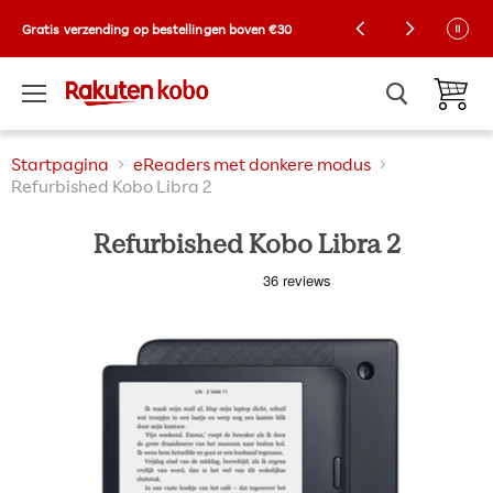
Kobo Exclusive Drop: NIEUWE limited-edition
Gratis verzending op bestellingen boven €30
Collector-hoezen! 🌼 |
Shop nu
Menu
Winkelw
Startpagina
eReaders met donkere modus
Refurbished Kobo Libra 2
Refurbished Kobo Libra 2