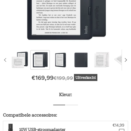
Huidige prijs
Oorspronkelijke prijs
€169,99
€199,99
Uitverkocht
Kleur:
Compatibele accessoires:
€14,99
10W USB-stroomadapter