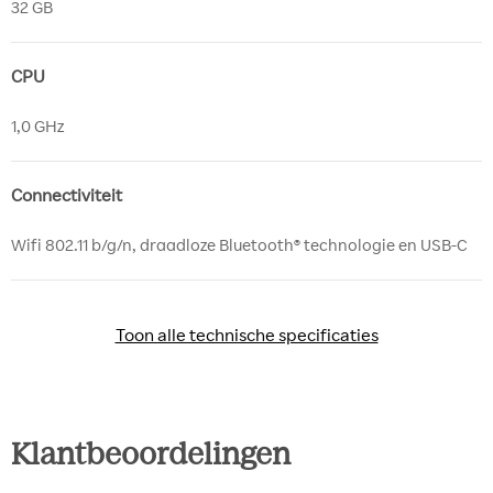
32 GB
CPU
1,0 GHz
Connectiviteit
Wifi 802.11 b/g/n, draadloze Bluetooth® technologie en USB-C
Toon alle technische specificaties
Toon alle technische specificaties
Klantbeoordelingen