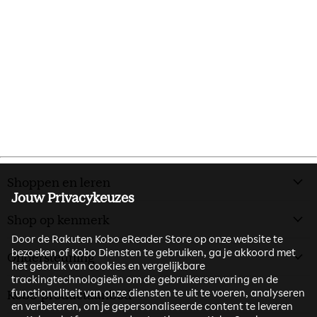
Shoppen en leren
Jouw Privacykeuzes
Shop op kenmerk
Door de Rakuten Kobo eReader Store op onze website te
bezoeken of Kobo Diensten te gebruiken, ga je akkoord met
Ondersteuning
het gebruik van cookies en vergelijkbare
trackingtechnologieën om de gebruikerservaring en de
functionaliteit van onze diensten te uit te voeren, analyseren
Kobo-productaanbod
en verbeteren, om je gepersonaliseerde content te leveren