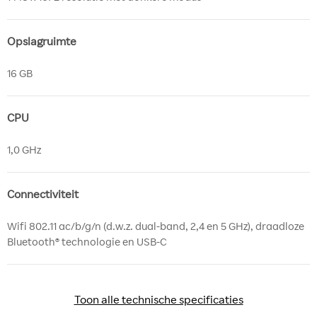
Opslagruimte
16 GB
CPU
1,0 GHz
Connectiviteit
Wifi 802.11 ac/b/g/n (d.w.z. dual-band, 2,4 en 5 GHz), draadloze
Bluetooth® technologie en USB-C
Toon alle technische specificaties
Toon alle technische specificaties