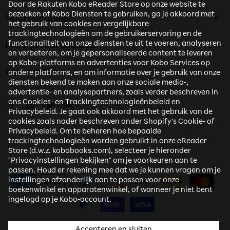
Door de Rakuten Kobo eReader Store op onze website te
bezoeken of Kobo Diensten te gebruiken, ga je akkoord met
Ondersteuning
het gebruik van cookies en vergelijkbare
trackingtechnologieën om de gebruikerservaring en de
functionaliteit van onze diensten te uit te voeren, analyseren
Kobo-productaanbod
en verbeteren, om je gepersonaliseerde content te leveren
op Kobo-platforms en advertenties voor Kobo Services op
Rakuten Kobo
andere platforms, en om informatie over je gebruik van onze
diensten bekend te maken aan onze sociale media-,
advertentie- en analysepartners, zoals verder beschreven in
ons Cookies- en Trackingtechnologieënbeleid en
Vind ons op Facebook
Vind ons op Instagram
Vind ons op Twitter
Vind ons op Youtube
Privacybeleid. Je gaat ook akkoord met het gebruik van de
cookies zoals nader beschreven onder Shopify's Cookie- of
Privacybeleid. Om te beheren hoe bepaalde
trackingtechnologieën worden gebruikt in onze eReader
Store (d.w.z. kobobooks.com), selecteer je hieronder
"Privacyinstellingen bekijken" om je voorkeuren aan te
passen. Houd er rekening mee dat we je kunnen vragen om je
instellingen afzonderlijk aan te passen voor onze
boekenwinkel en apparatenwinkel, of wanneer je niet bent
ingelogd op je Kobo-account.
Accepteren en sluiten