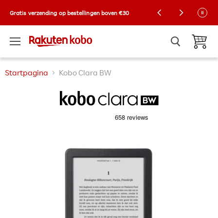
Kobo Exclusive Drop: NIEUWE limited-edition
Gratis verzending op bestellingen boven €30
Collector-hoezen! 🌼 |
Shop nu
Menu
Winkelw
Startpagina
Kobo Clara BW